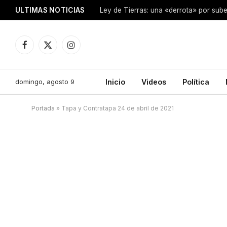
ULTIMAS NOTICIAS
Ley de Tierras: una «derrota» por sube
Facebook
X
Instagram
(Twitter)
domingo, agosto 9
Inicio
Videos
Política
Portada
»
Tapa y Contratapa 24 de abril de 2021