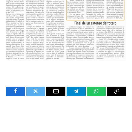
Facebook
Twitter
Email
Telegram
WhatsApp
Copy
Link