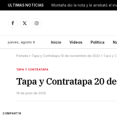
ULTIMAS NOTICIAS
Montaña dio la nota y le arrebató el i
Facebook
X
Instagram
(Twitter)
jueves, agosto 6
Inicio
Videos
Política
N
Portada
»
Tapa y Contratapa 10 de noviembre de 2022
»
Tapa y C
TAPA Y CONTRATAPA
Tapa y Contratapa 20 de
19 de junio de 2025
COMPARTIR