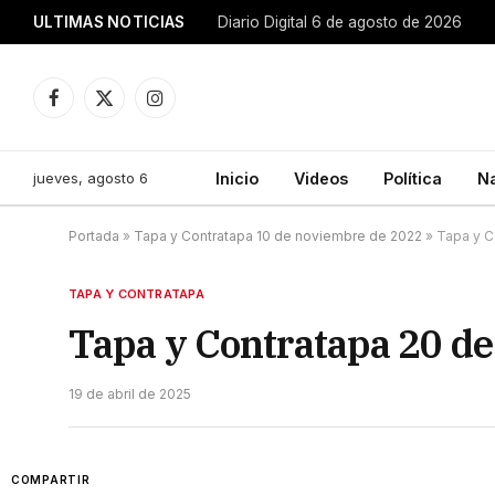
ULTIMAS NOTICIAS
Diario Digital 6 de agosto de 2026
Facebook
X
Instagram
(Twitter)
jueves, agosto 6
Inicio
Videos
Política
N
Portada
»
Tapa y Contratapa 10 de noviembre de 2022
»
Tapa y C
TAPA Y CONTRATAPA
Tapa y Contratapa 20 de
19 de abril de 2025
COMPARTIR