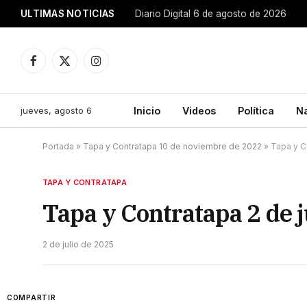
ULTIMAS NOTICIAS
Diario Digital 6 de agosto de 2026
Facebook
X
Instagram
(Twitter)
jueves, agosto 6
Inicio
Videos
Política
N
Portada
»
Tapa y Contratapa 10 de noviembre de 2022
»
Tapa y C
TAPA Y CONTRATAPA
Tapa y Contratapa 2 de j
2 de julio de 2025
COMPARTIR