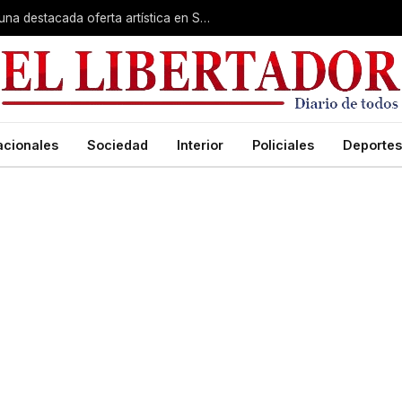
Rumbo a la Fiesta Patronal: fe, expo y una destacada oferta artística en San Roque
acionales
Sociedad
Interior
Policiales
Deportes