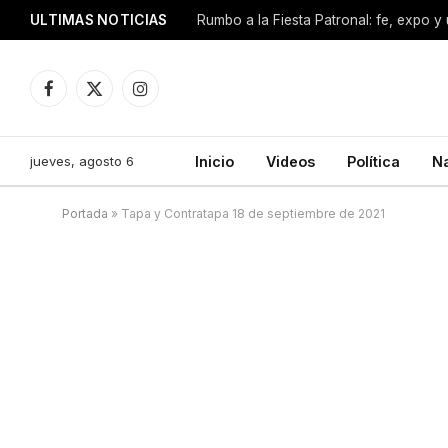
ULTIMAS NOTICIAS
Facebook
X
Instagram
(Twitter)
jueves, agosto 6
Inicio
Videos
Política
N
Portada
»
Tapa y Contratapa 18 de septiembre de 2021