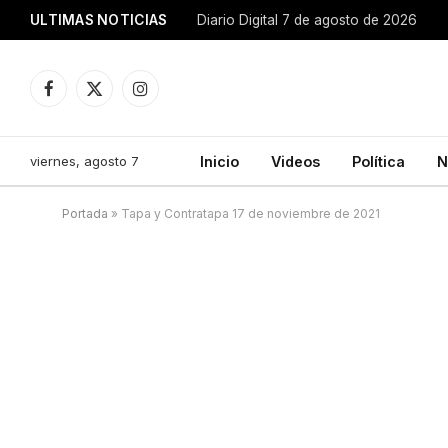
ULTIMAS NOTICIAS
Diario Digital 7 de agosto de 2026
Facebook
X
Instagram
(Twitter)
viernes, agosto 7
Inicio
Videos
Política
N
Portada
»
Tapa y Contratapa 17 de noviembre de 2021