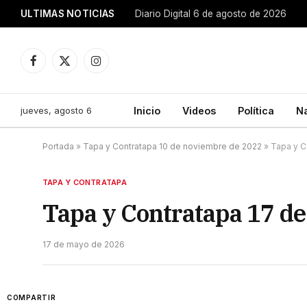
ULTIMAS NOTICIAS
Diario Digital 6 de agosto de 2026
Facebook
X
Instagram
(Twitter)
jueves, agosto 6
Inicio
Videos
Política
N
Portada
»
Tapa y Contratapa 10 de noviembre de 2022
»
Tapa y C
TAPA Y CONTRATAPA
Tapa y Contratapa 17 d
17 de mayo de 2026
COMPARTIR