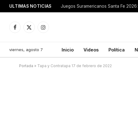
ULTIMAS NOTICIAS
Juegos Suramericanos Santa Fe 2026: 
Facebook
X
Instagram
(Twitter)
viernes, agosto 7
Inicio
Videos
Política
N
Portada
»
Tapa y Contratapa 17 de febrero de 2022