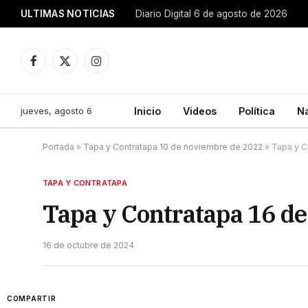
ULTIMAS NOTICIAS
Diario Digital 6 de agosto de 2026
Facebook
X
Instagram
(Twitter)
jueves, agosto 6
Inicio
Videos
Política
N
Portada
»
Tapa y Contratapa 10 de noviembre de 2022
»
Tapa y C
TAPA Y CONTRATAPA
Tapa y Contratapa 16 de
16 de octubre de 2024
COMPARTIR