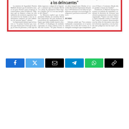
Facebook
Twitter
Email
Telegram
WhatsApp
Copy
Link