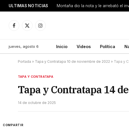
ULTIMAS NOTICIAS
Montaña dio la nota y le arrebató el i
Facebook
X
Instagram
(Twitter)
jueves, agosto 6
Inicio
Videos
Política
N
Portada
»
Tapa y Contratapa 10 de noviembre de 2022
»
Tapa y C
TAPA Y CONTRATAPA
Tapa y Contratapa 14 de
14 de octubre de 2025
COMPARTIR