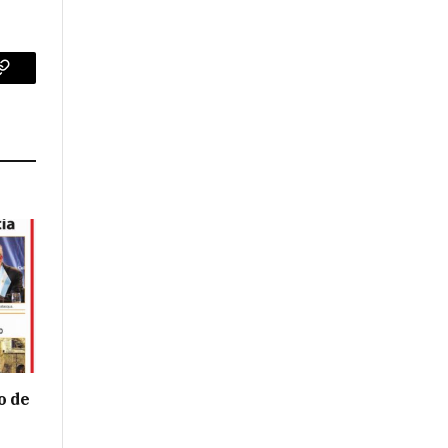
p
Copy
Link
o de