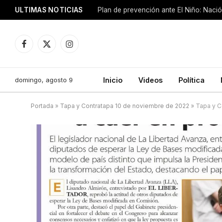
ULTIMAS NOTICIAS
Plan de prevención ante El Niño: Nació
Facebook
X
Instagram
(Twitter)
domingo, agosto 9
Inicio
Videos
Política
Portada
»
Tapa y Contratapa 10 de noviembre de 2022
»
Tapa y C