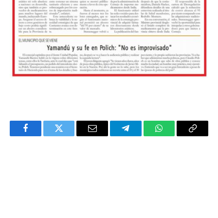
Facebook
Twitter
Email
Telegram
WhatsApp
Copy
Link