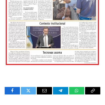
Facebook
Twitter
Email
Telegram
WhatsApp
Copy
Link