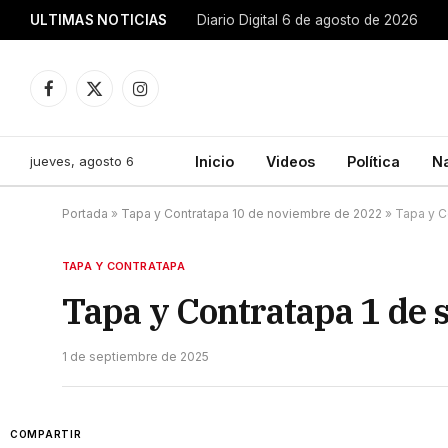
ULTIMAS NOTICIAS
Diario Digital 6 de agosto de 2026
Facebook
X
Instagram
(Twitter)
jueves, agosto 6
Inicio
Videos
Política
N
Portada
»
Tapa y Contratapa 10 de noviembre de 2022
»
Tapa y C
TAPA Y CONTRATAPA
Tapa y Contratapa 1 de 
1 de septiembre de 2025
COMPARTIR