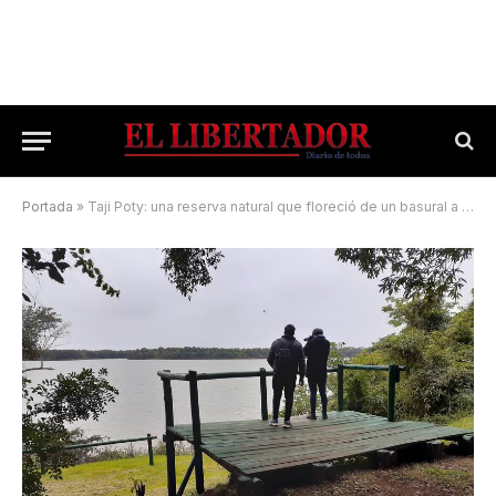
Portada
»
Taji Poty: una reserva natural que floreció de un basural a cielo abierto