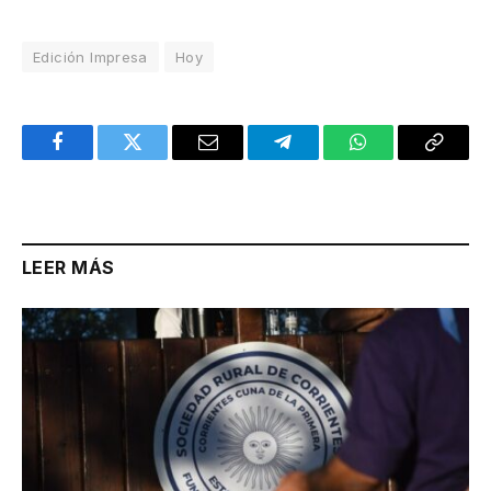
Edición Impresa
Hoy
Facebook
Twitter
Email
Telegram
WhatsApp
Copy
Link
LEER MÁS