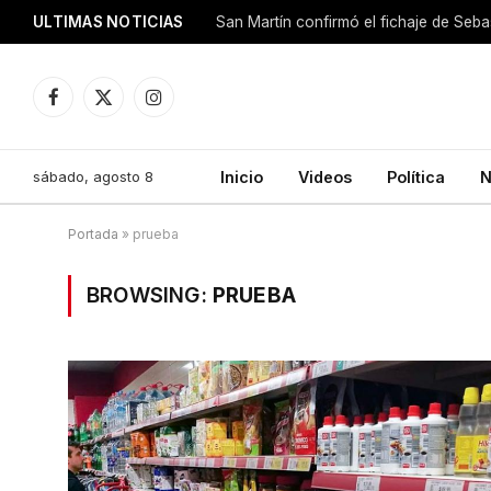
ULTIMAS NOTICIAS
San Martín confirmó el fichaje de Seba
Facebook
X
Instagram
(Twitter)
sábado, agosto 8
Inicio
Videos
Política
N
Portada
»
prueba
BROWSING:
PRUEBA