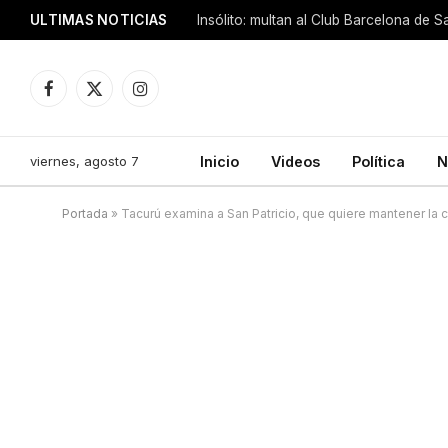
ULTIMAS NOTICIAS
Insólito: multan al Club Barcelona de 
Facebook
X
Instagram
(Twitter)
viernes, agosto 7
Inicio
Videos
Política
N
Portada
»
Tacurú examina a San Patricio, que quiere mantener la 