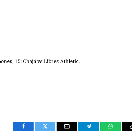
.
nes; 15: Chajá vs Libres Athletic.
Facebook
Twitter
Email
Telegram
WhatsAp