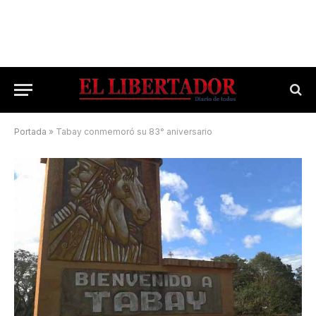
Portada
»
Tabay conmemoró su 83° aniversario