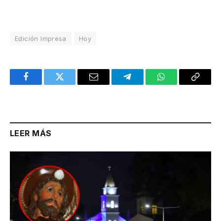
Edición Impresa
Hoy
Facebook
Twitter
Email
Telegram
WhatsApp
Copy
Link
LEER MÁS