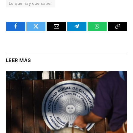
Lo que hay que saber
Facebook
Twitter
Email
Telegram
WhatsApp
Copy
Link
LEER MÁS