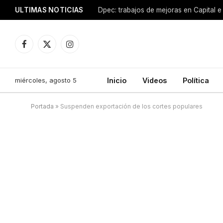
ULTIMAS NOTICIAS
Dpec: trabajos de mejoras en Capital e 
Facebook
X
Instagram
(Twitter)
miércoles, agosto 5
Inicio
Videos
Política
Portada
»
Suspenden exportación de los cortes populares