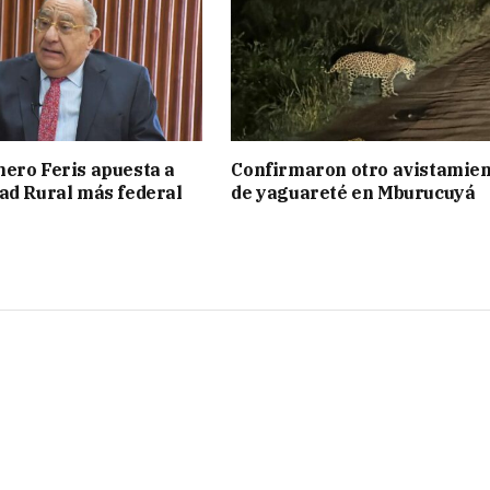
ero Feris apuesta a
Confirmaron otro avistamie
ad Rural más federal
de yaguareté en Mburucuyá