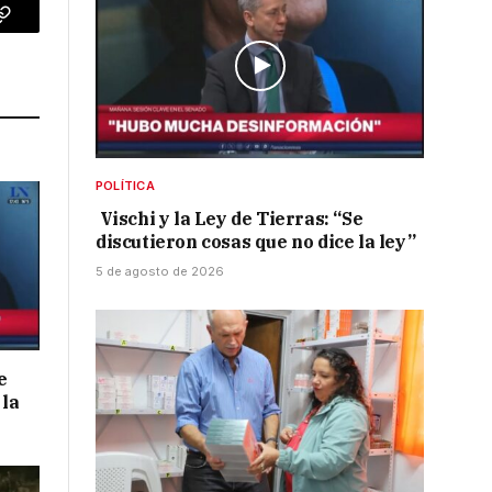
p
Copy
Link
POLÍTICA
Vischi y la Ley de Tierras: “Se
discutieron cosas que no dice la ley”
5 de agosto de 2026
e
 la