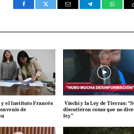
Facebook
Twitter
Email
Telegram
WhatsAp
 y el Instituto Francés
Vischi y la Ley de Tierras: “S
convenio de
discutieron cosas que no dice
ón
ley”