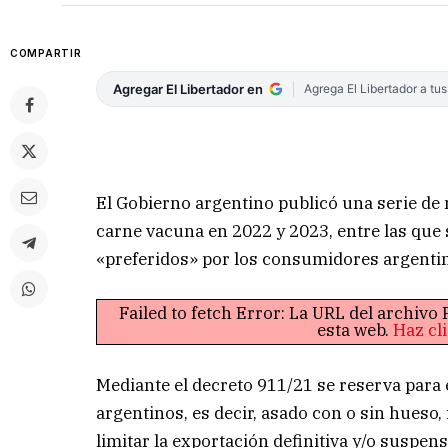
COMPARTIR
Agregar El Libertador en
Agrega El Libertador a tu
El Gobierno argentino publicó una serie de 
carne vacuna en 2022 y 2023, entre las que 
«preferidos» por los consumidores argenti
Failed to fetch Error: La URL del archiv
esta web.
Haz cl
Mediante el decreto 911/21 se reserva para 
argentinos, es decir, asado con o sin hueso, 
limitar la exportación definitiva y/o suspen