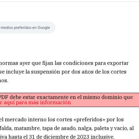
s medios preferidos en Google
normas ayer que fijan las condiciones para exportar
se incluye la suspensión por dos años de los cortes
nos.
o PDF debe estar exactamente en el mismo dominio que
ic aquí para más información
el mercado interno los cortes «preferidos» por los
falda, matambre, tapa de asado, nalga, paleta y vacío, al
siva hasta el 31 de diciembre de 2023 inclusive.