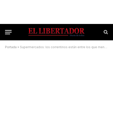
Portada
»
Supermercados: los correntinos están entre los que menos gastan por compra