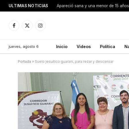
ULTIMAS NOTICIAS
Apareció sana y una menor de 15 años 
Facebook
X
Instagram
(Twitter)
jueves, agosto 6
Inicio
Videos
Política
N
Portada
»
Suelo jesuítico guaraní, para rezar y descansar