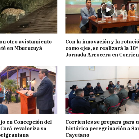
on otro avistamiento
Con la innovación y la rotaci
eté en Mburucuyá
como ejes, se realizará la 18º
Jornada Arrocera en Corrien
lujo en Concepción del
Corrientes se prepara para 
Corá revaloriza su
histórica peregrinación a Sa
belgraniana
Cayetano