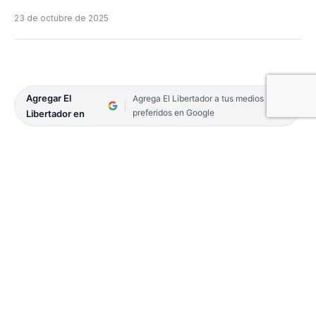
23 de octubre de 2025
Agregar El
Agrega El Libertador a tus medios
preferidos en Google
Libertador en
El cortometraje “La Nena”, escrito y dirigido por la
realizadora audiovisual Josefina Lens, se
estrenará el sábado 25 de octubre a las 20 horas