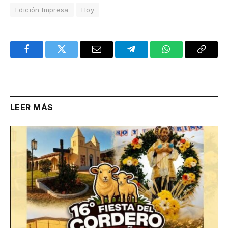
Edición Impresa
Hoy
Facebook
Twitter
Email
Telegram
WhatsApp
Copy
Link
LEER MÁS