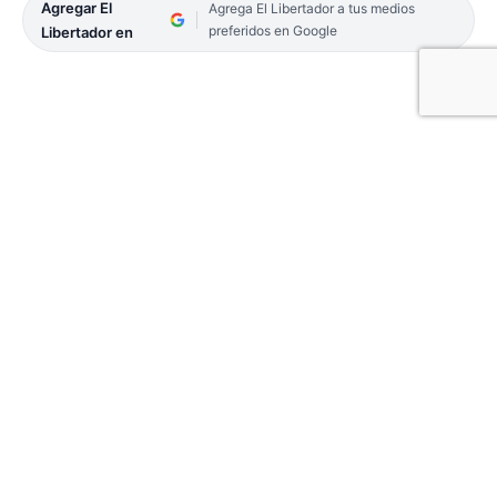
Agregar El
Agrega El Libertador a tus medios
preferidos en Google
Libertador en
A partir de hoy, los usuarios del transporte público
de Corrientes cuentan con una nueva opción para
cargar saldo en sus tarjetas Sube.
La Municipalidad, a través de la Secretaría de
Movilidad Urbana, habilitó la funcionalidad «Carga
a bordo», que permite acreditar las cargas
electrónicas directamente en las validadoras de