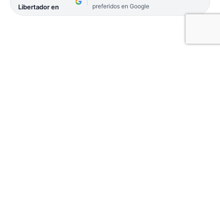
preferidos en Google
Libertador en
Julio llegó con intenso frío como lo había
adelantado EL LIBERTADOR. El Servicio
Meteorológico Nacional (SMN) emitió un alerta
amarillo por frío extremo este lunes 1. Las bajas
temperaturas afectan a la franja Norte del
territorio provincial.
La ciudad de Corrientes y varias localidades de la
costa del Paraná superior, amanecieron hoy con