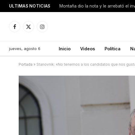
ULTIMAS NOTICIAS
Montaña dio la nota y le arrebató el i
Facebook
X
Instagram
(Twitter)
jueves, agosto 6
Inicio
Videos
Política
N
Portada
»
Stanovnik: «No tenemos a los candidatos que nos gusta