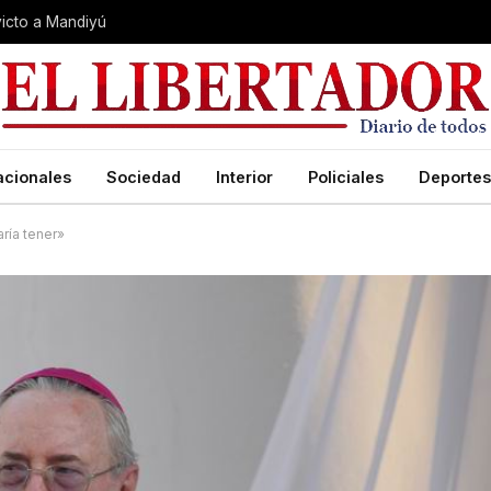
nvicto a Mandiyú
acionales
Sociedad
Interior
Policiales
Deportes
ría tener»