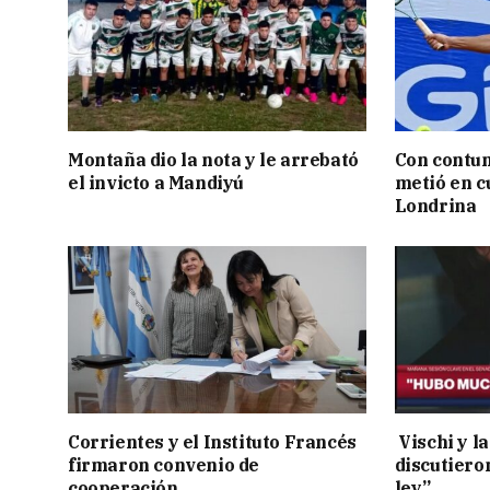
Montaña dio la nota y le arrebató
Con contun
el invicto a Mandiyú
metió en c
Londrina
Corrientes y el Instituto Francés
Vischi y la
firmaron convenio de
discutiero
cooperación
ley”