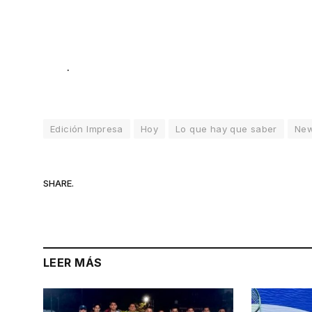
.
Edición Impresa
Hoy
Lo que hay que saber
Ne
SHARE.
LEER MÁS