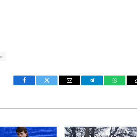
ws
Facebook
Twitter
Email
Telegram
WhatsAp