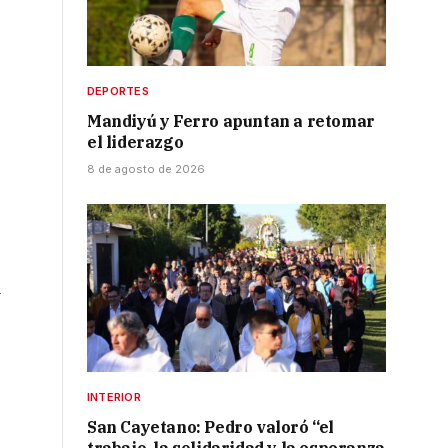
DEPORTES
Mandiyú y Ferro apuntan a retomar
el liderazgo
8 de agosto de 2026
a
INTERIOR
San Cayetano: Pedro valoró “el