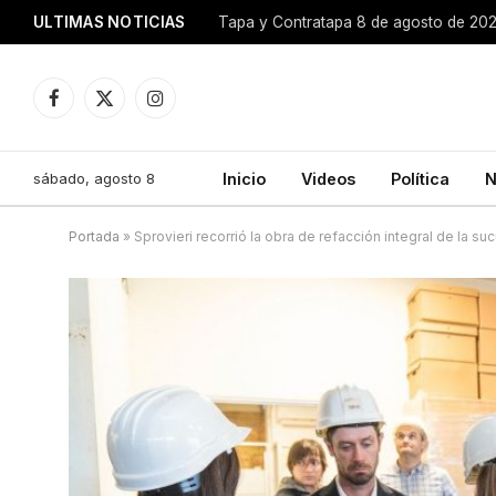
ULTIMAS NOTICIAS
Tapa y Contratapa 8 de agosto de 20
Facebook
X
Instagram
(Twitter)
sábado, agosto 8
Inicio
Videos
Política
N
Portada
»
Sprovieri recorrió la obra de refacción integral de la s