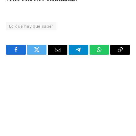
Lo que hay que saber
Facebook
Twitter
Email
Telegram
WhatsApp
Copy
Link