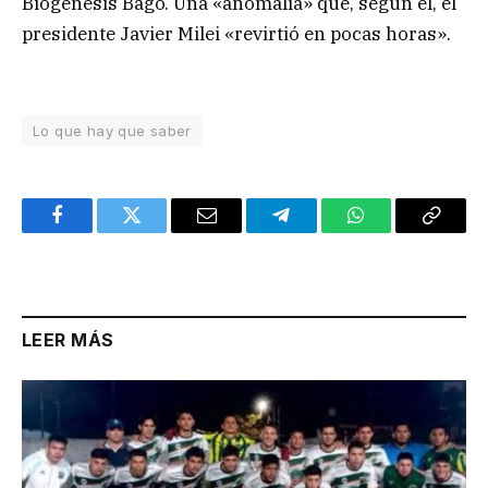
Biogénesis Bagó. Una «anomalía» que, según él, el
presidente Javier Milei «revirtió en pocas horas».
Lo que hay que saber
Facebook
Twitter
Email
Telegram
WhatsApp
Copy
Link
LEER MÁS