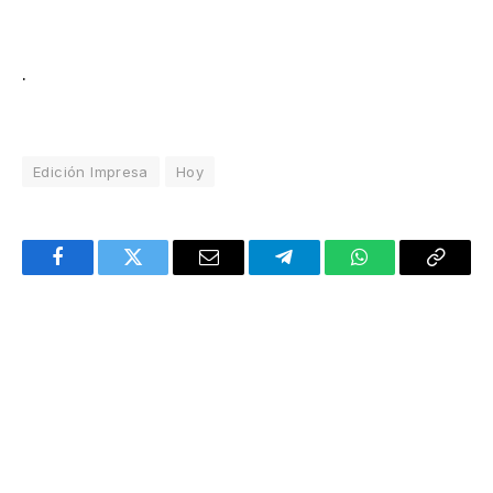
.
Edición Impresa
Hoy
Facebook
Twitter
Email
Telegram
WhatsApp
Copy
Link