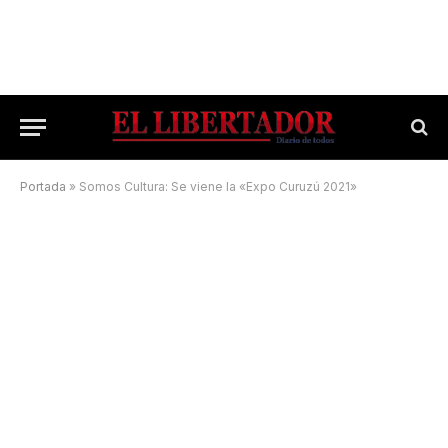
Portada
»
Somos Cultura: Se viene la «Expo Curuzú 2021»