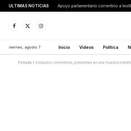
ULTIMAS NOTICIAS
Apoyo parlamentario correntino a texti
Facebook
X
Instagram
(Twitter)
viernes, agosto 7
Inicio
Videos
Política
N
Portada
»
Soldados correntinos, presentes en una muestra inédit