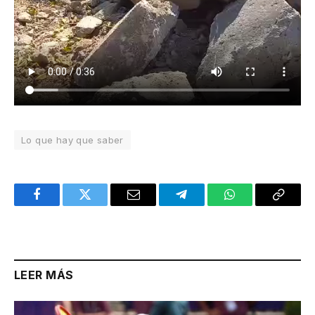
Lo que hay que saber
Facebook
Twitter
Email
Telegram
WhatsApp
Copy
Link
LEER MÁS