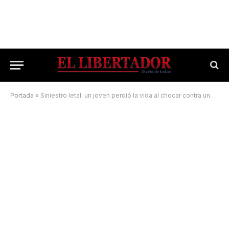
Portada
»
Siniestro letal: un joven perdió la vida al chocar contra una motocicleta