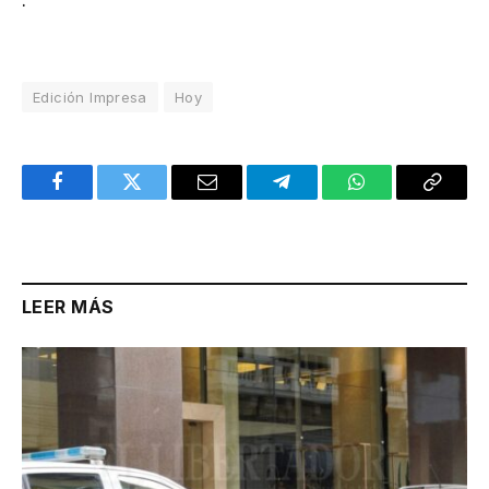
Edición Impresa
Hoy
Facebook
Twitter
Email
Telegram
WhatsApp
Copy
Link
LEER MÁS