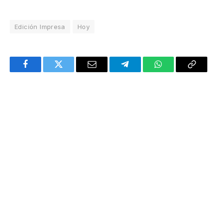
Edición Impresa
Hoy
Facebook
Twitter
Email
Telegram
WhatsApp
Copy
Link