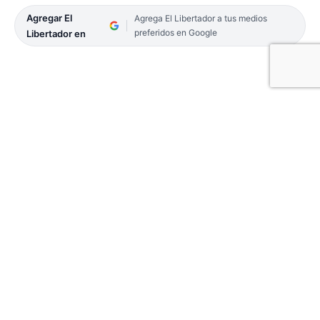
Agregar El
Agrega El Libertador a tus medios
preferidos en Google
Libertador en
Un hombre perdió la vida tras caer al río. El hecho
ocurrió en el camping municipal de Mocoretá, tal
como lo informaron medios de la localidad, en
horas de la tarde del sábado, cuando la víctima
paseaba en un kayak y, en un momento dado,
habría caído al agua.
Fuentes policiales informaron a este medio que
todo ocurrió alrededor de las 18.30, cuando la los