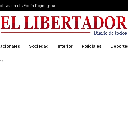
 obras en el «Fortín Rojinegro»
acionales
Sociedad
Interior
Policiales
Deporte
ida