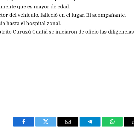
amente que es mayor de edad.
or del vehículo, falleció en el lugar. El acompañante,
a hasta el hospital zonal.
strito Curuzú Cuatiá se iniciaron de oficio las diligencia
Facebook
Twitter
Email
Telegram
WhatsAp