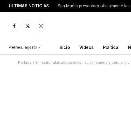
ULTIMAS NOTICIAS
San Martín presentará oficialmente las
Facebook
X
Instagram
(Twitter)
viernes, agosto 7
Inicio
Videos
Política
N
Portada
»
Siniestro fatal: despistó con su camioneta y perdió la v