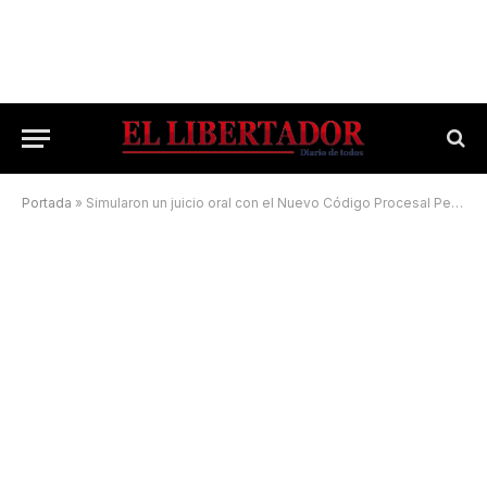
Portada
»
Simularon un juicio oral con el Nuevo Código Procesal Penal