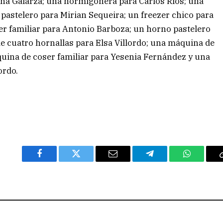
ana Galarza; una hormigonera para Carlos Ríos; una
pastelero para Mirian Sequeira; un freezer chico para
r familiar para Antonio Barboza; un horno pastelero
e cuatro hornallas para Elsa Villordo; una máquina de
uina de coser familiar para Yesenia Fernández y una
ordo.
Facebook
Twitter
Email
Telegram
WhatsAp