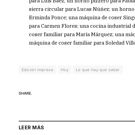
para Luis Báez; un horno pizzero para Fabi
sierra circular para Lucas Núñez; un horno 
Erminda Ponce; una máquina de coser Singe
para Carmen Flores; una cocina industrial d
coser familiar para María Márquez; una máq
máquina de coser familiar para Soledad Vill
Edición Impresa
Hoy
Lo que hay que saber
SHARE.
LEER MÁS