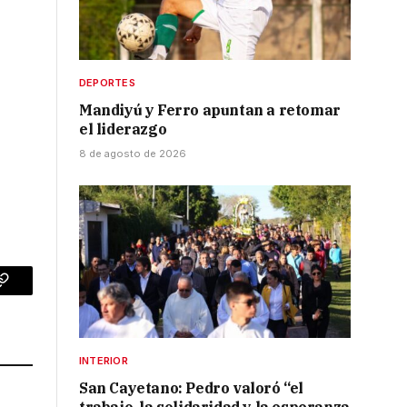
DEPORTES
Mandiyú y Ferro apuntan a retomar
el liderazgo
8 de agosto de 2026
p
Copy
Link
INTERIOR
San Cayetano: Pedro valoró “el