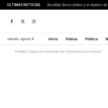
ULTIMAS NOTICIAS
Reválida: Boca Unidos y el objetivo de
Facebook
X
Instagram
(Twitter)
sábado, agosto 8
Inicio
Videos
Política
N
Portada
»
Siguen las recorridas del Gobernador por el Interior