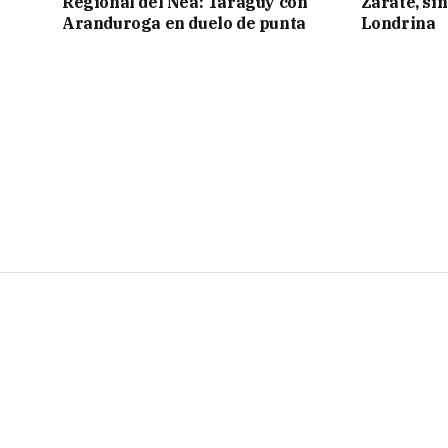
Regional del Nea: Taraguy con
Zarate, sin
Aranduroga en duelo de punta
Londrina