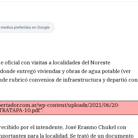
s medios preferidos en Google
 oficial con visitas a localidades del Noreste
 donde entregó viviendas y obras de agua potable (ver
onde rubricó convenios de infraestructura y departió con
ibertador.com.ar/wp-content/uploads/2021/06/20-
RATAPA-10.pdf".
 recibido por el intendente, José Erasmo Chukel con
importantes para la localidad. Se trató de un documento