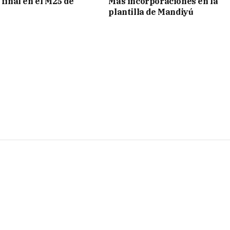
 final en el M25 de
Más incorporaciones en la
plantilla de Mandiyú