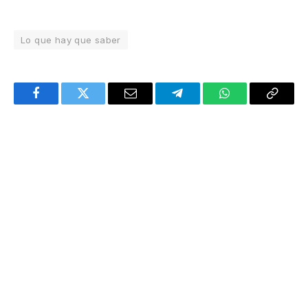
Lo que hay que saber
Facebook
Twitter
Email
Telegram
WhatsApp
Copy
Link