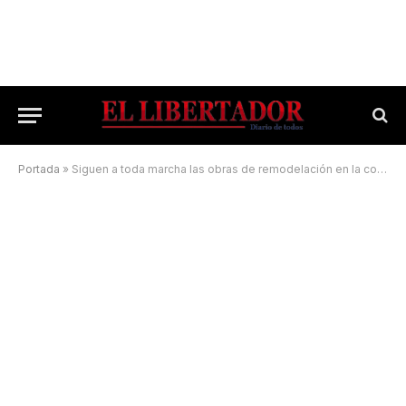
Portada
»
Siguen a toda marcha las obras de remodelación en la costanera General San Martín