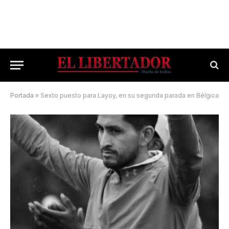
Portada
»
Sexto puesto para Layoy, en su segunda parada en Bélgica