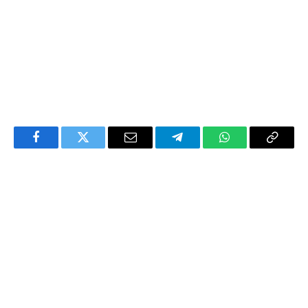
Facebook
Twitter
Email
Telegram
WhatsApp
Copy
Link