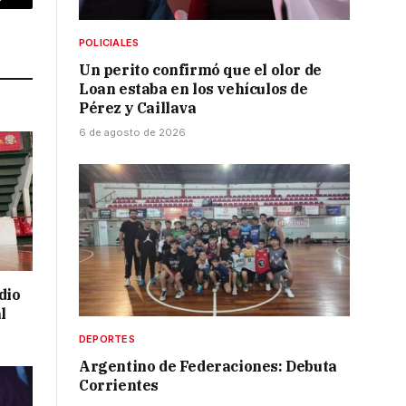
p
Copy
Link
POLICIALES
Un perito confirmó que el olor de
Loan estaba en los vehículos de
Pérez y Caillava
6 de agosto de 2026
dio
l
DEPORTES
Argentino de Federaciones: Debuta
Corrientes