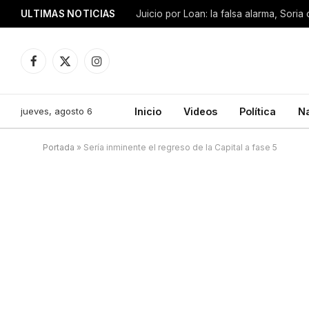
ULTIMAS NOTICIAS
Facebook
X
Instagram
(Twitter)
jueves, agosto 6
Inicio
Videos
Política
N
Portada
»
Sería inminente el regreso de la Capital a fase 5