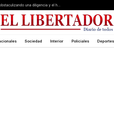
Juicio por Loan: la falsa alarma, Soria obstaculizando una diligencia y el hotel de la «banda»:
acionales
Sociedad
Interior
Policiales
Deportes