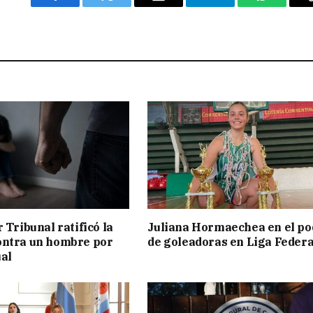
Facebook
Twitter
Email
Telegram
WhatsAp
 Tribunal ratificó la
Juliana Hormaechea en el po
ontra un hombre por
de goleadoras en Liga Federa
al