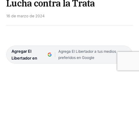
Lucha contra la Trata
16 de marzo de 2024
Agregar El
Agrega El Libertador a tus medios
preferidos en Google
Libertador en
La ministra de Seguridad Patricia Bulrrich cesó a
Gustavo Vera como director del Comité de Lucha
contra la Trata, luego de constatar que de las más