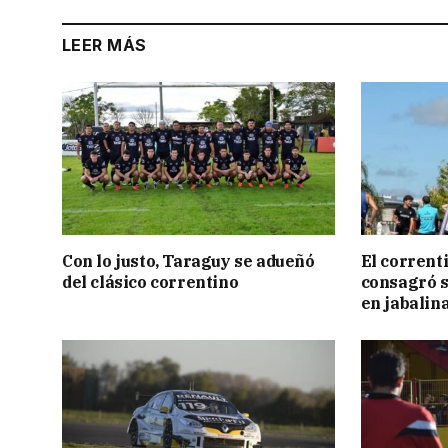
LEER MÁS
Con lo justo, Taraguy se adueñó
El corrent
del clásico correntino
consagró 
en jabalin