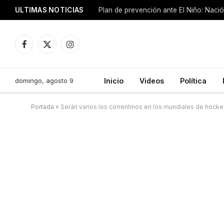
ULTIMAS NOTICIAS
Plan de prevención ante El Niño: Nació
Facebook
X
Instagram
(Twitter)
domingo, agosto 9
Inicio
Videos
Política
Portada
»
Serán varios los correntinos en los mundiales de hocke