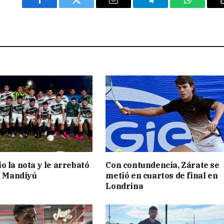
Facebook
Twitter
Email
Telegram
WhatsAp
o la nota y le arrebató
Con contundencia, Zárate se
 a Mandiyú
metió en cuartos de final en
Londrina