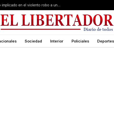
Curuzú Cuatiá: detuvieron a un séptimo implicado en el violento robo a una anciana
acionales
Sociedad
Interior
Policiales
Deportes