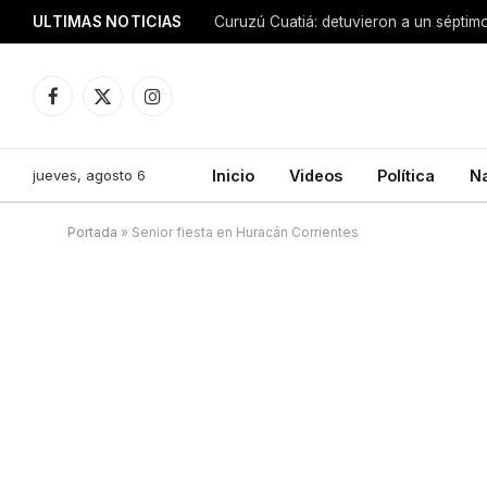
ULTIMAS NOTICIAS
Facebook
X
Instagram
(Twitter)
jueves, agosto 6
Inicio
Videos
Política
N
Portada
»
Senior fiesta en Huracán Corrientes