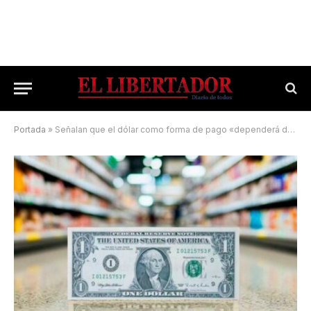
Portada
»
Señalan que el dólar como forma de pago «dependerá del comerciante»