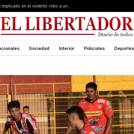
Curuzú Cuatiá: detuvieron a un séptimo implicado en el violento robo a una anciana
acionales
Sociedad
Interior
Policiales
Deportes