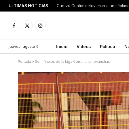
ULTIMAS NOTICIAS
Facebook
X
Instagram
(Twitter)
jueves, agosto 6
Inicio
Videos
Política
N
Portada
»
Semifinales de la Liga Correntina: revanchas