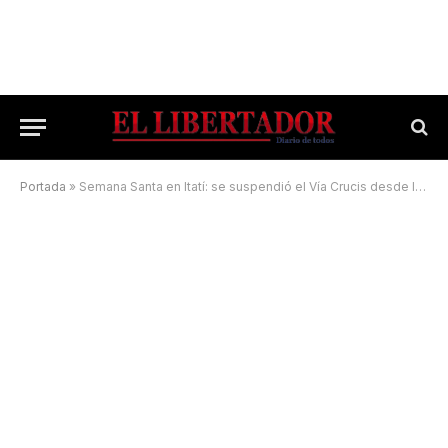
Portada
»
Semana Santa en Itatí: se suspendió el Vía Crucis desde la Ruta 12