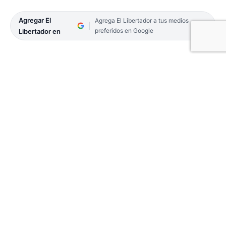
Agregar El
Agrega El Libertador a tus medios
preferidos en Google
Libertador en
El secretario de la
Asociación de Pescadores
Deportivos del Litoral (Apdl)
, Pablo Caló habló con
EL LIBERTADOR sobre el proyecto de capacitar a
los guías de pesca de la región, en alianza con
la
aplicación Juuk
para juntar los fondos a través de
donaciones.